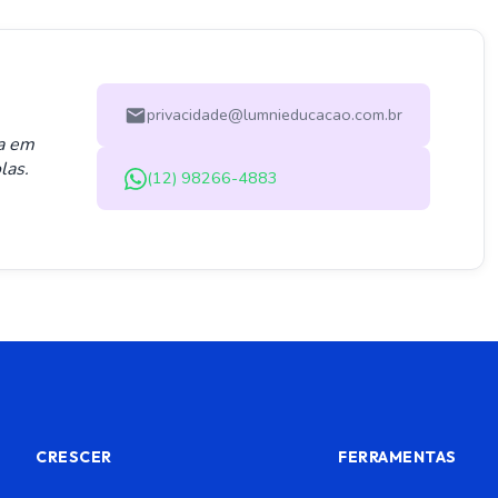
privacidade@lumnieducacao.com.br
ta em
las.
(12) 98266-4883
CRESCER
FERRAMENTAS