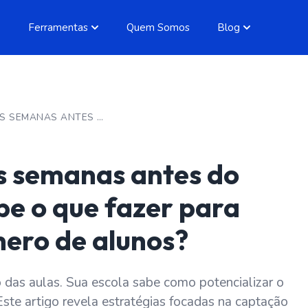
Ferramentas
Quem Somos
Blog
VOCÊ TEM MAIS DUAS SEMANAS ANTES DO INÍCIO DAS AULAS. SABE O QUE FAZER PARA POTENCIALIZAR O NÚMERO DE ALUNOS?
s semanas antes do
abe o que fazer para
mero de alunos?
 das aulas. Sua escola sabe como potencializar o
ste artigo revela estratégias focadas na captação