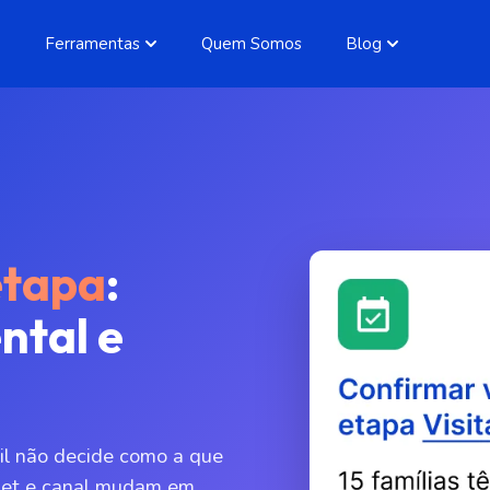
Ferramentas
Quem Somos
Blog
etapa
:
ntal e
til não decide como a que
icket e canal mudam em