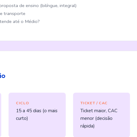
roposta de ensino (bilíngue, integral)
de transporte
atende até o Médio?
io
CICLO
TICKET / CAC
15 a 45 dias (o mais
Ticket maior, CAC
curto)
menor (decisão
rápida)