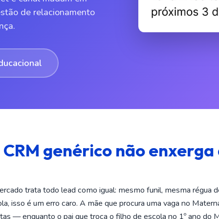
stão de relacionamento
nça.
ducacional
 CRM genérico não enxerga
ercado trata todo lead como igual: mesmo funil, mesma régu
a, isso é um erro caro. A mãe que procura uma vaga no Matern
isitas — enquanto o pai que troca o filho de escola no 1º ano d