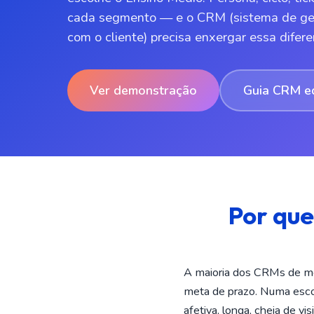
cada segmento — e o CRM (sistema de ge
com o cliente) precisa enxergar essa difere
Ver demonstração
Guia CRM e
Por que
A maioria dos CRMs de m
meta de prazo. Numa escol
afetiva, longa, cheia de v