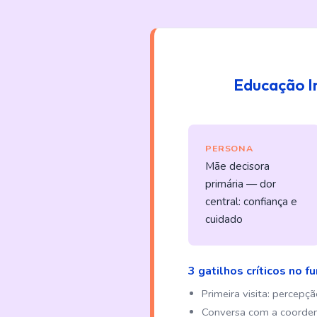
Educação In
PERSONA
Mãe decisora
primária — dor
central: confiança e
cuidado
3 gatilhos críticos no fun
Primeira visita: percepç
Conversa com a coorden