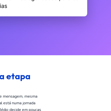
 a etapa
a de mensagem, mesma
al está numa jornada
o Médio decide em poucas