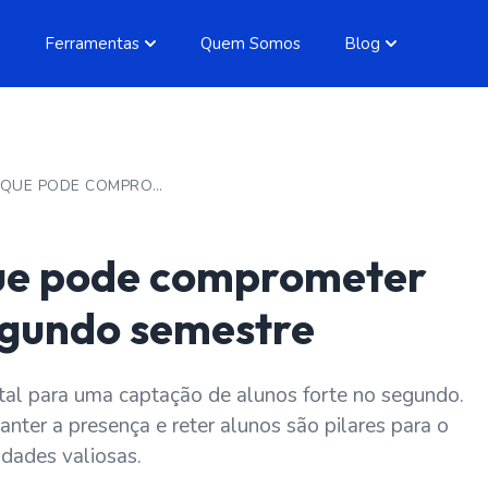
Ferramentas
Quem Somos
Blog
O ERRO SILENCIOSO QUE PODE COMPROMETER SUA CAPTAÇÃO NO SEGUNDO SEMESTRE
 que pode comprometer
egundo semestre
tal para uma captação de alunos forte no segundo.
anter a presença e reter alunos são pilares para o
idades valiosas.