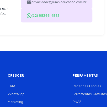
privacidade@lumnieducacao.com.br
ta em
las.
(12) 98266-4883
CRESCER
FERRAMENTAS
CRM
Radar das Escolas
WhatsApp
Ferramentas Gratuitas
Marketing
PNAE