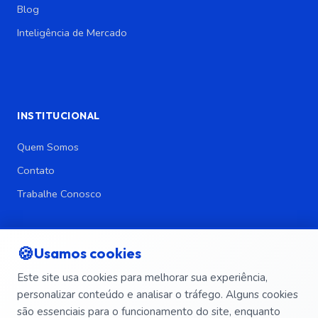
Blog
Inteligência de Mercado
INSTITUCIONAL
Quem Somos
Contato
Trabalhe Conosco
LEGAL
🍪
Usamos cookies
Política de Privacidade
Este site usa cookies para melhorar sua experiência,
Política de Segurança da Informação
personalizar conteúdo e analisar o tráfego. Alguns cookies
Termos e Condições
são essenciais para o funcionamento do site, enquanto