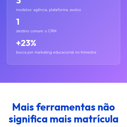
3
modelos: agência, plataforma, avulso
1
destino comum: o CRM
+23%
busca por marketing educacional no trimestre
Mais ferramentas não
significa mais matrícula