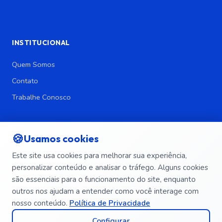
INSTITUCIONAL
Quem Somos
Contato
Trabalhe Conosco
LEGAL
🍪
Usamos cookies
Política de Privacidade
Este site usa cookies para melhorar sua experiência,
Política de Segurança da Informação
personalizar conteúdo e analisar o tráfego. Alguns cookies
Termos e Condições
são essenciais para o funcionamento do site, enquanto
Exclusão de Dados
outros nos ajudam a entender como você interage com
nosso conteúdo.
Política de Privacidade
Configurar