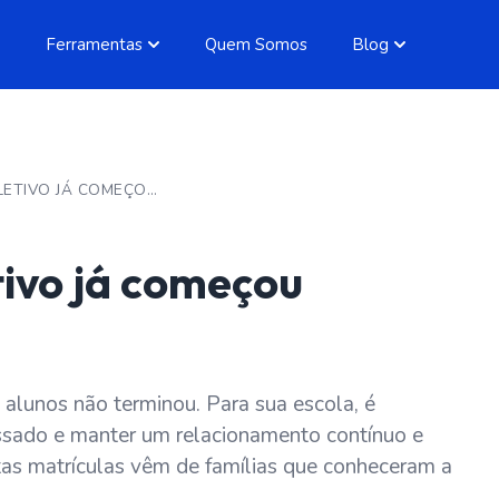
Ferramentas
Quem Somos
Blog
AGORA QUE O ANO LETIVO JÁ COMEÇOU OFICIALMENTE…
tivo já começou
alunos não terminou. Para sua escola, é
assado e manter um relacionamento contínuo e
tas matrículas vêm de famílias que conheceram a