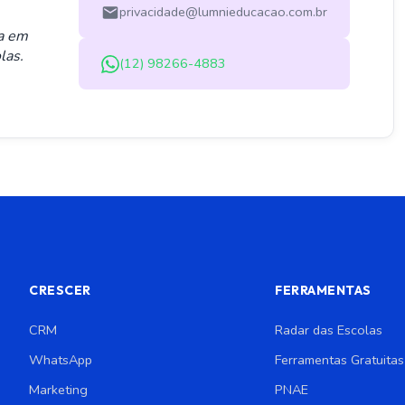
privacidade@lumnieducacao.com.br
ta em
las.
(12) 98266-4883
CRESCER
FERRAMENTAS
CRM
Radar das Escolas
WhatsApp
Ferramentas Gratuitas
Marketing
PNAE