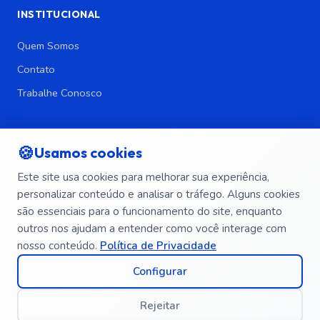
INSTITUCIONAL
Quem Somos
Contato
Trabalhe Conosco
LEGAL
🍪
Usamos cookies
Política de Privacidade
Este site usa cookies para melhorar sua experiência,
Política de Segurança da Informação
personalizar conteúdo e analisar o tráfego. Alguns cookies
Termos e Condições
são essenciais para o funcionamento do site, enquanto
Exclusão de Dados
outros nos ajudam a entender como você interage com
nosso conteúdo.
Política de Privacidade
Configurar
Rejeitar