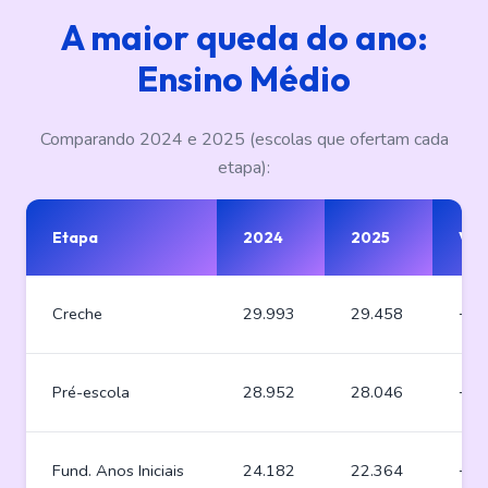
A maior queda do ano:
Ensino Médio
Comparando 2024 e 2025 (escolas que ofertam cada
etapa):
Etapa
2024
2025
Var
Creche
29.993
29.458
−53
Pré-escola
28.952
28.046
−90
Fund. Anos Iniciais
24.182
22.364
−1.