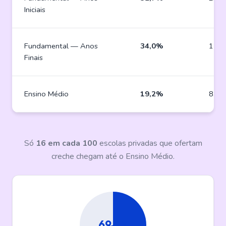
Iniciais
Fundamental — Anos
34,0%
14.4
Finais
Ensino Médio
19,2%
8.13
Só
16 em cada 100
escolas privadas que ofertam
creche chegam até o Ensino Médio.
69,4%