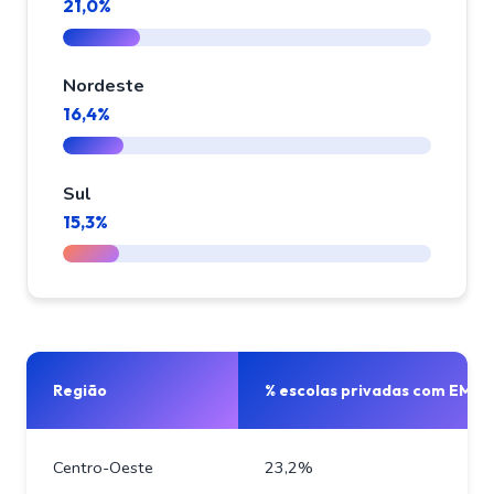
21,0%
Nordeste
16,4%
Sul
15,3%
Região
% escolas privadas com EM
Centro-Oeste
23,2%