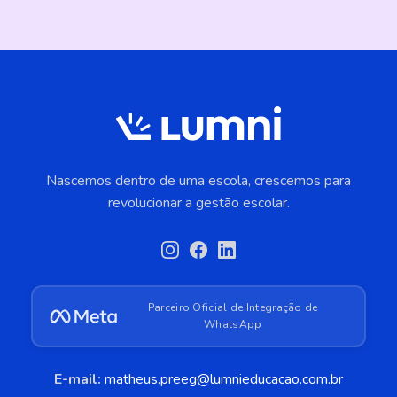
facilitar leitura por município, concorrentes e
etapas. Para auditoria oficial, mantenha
referência ao INEP/MEC.
Nascemos dentro de uma escola, crescemos para
revolucionar a gestão escolar.
Parceiro Oficial de Integração de
WhatsApp
E-mail:
matheus.preeg@lumnieducacao.com.br