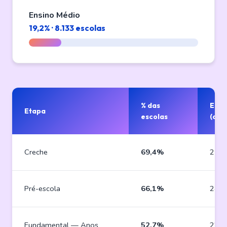
Ensino Médio
19,2% · 8.133 escolas
% das
Esco
Etapa
escolas
(apr
Creche
69,4%
29.4
Pré-escola
66,1%
28.0
Fundamental — Anos
52,7%
22.3