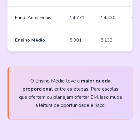
Fund. Anos Finais
14.771
14.430
−34
Ensino Médio
8.901
8.133
−76
O Ensino Médio teve a
maior queda
proporcional
entre as etapas. Para escolas
que ofertam ou planejam ofertar EM, isso muda
a leitura de oportunidade e risco.